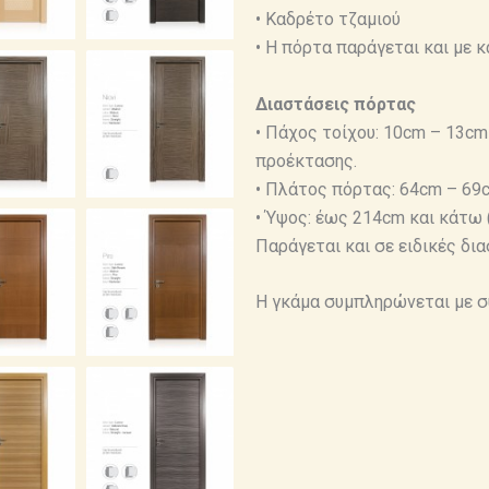
• Καδρέτο τζαμιού
• Η πόρτα παράγεται και με κ
Διαστάσεις πόρτας
• Πάχος τοίχου: 10cm – 13cm
προέκτασης.
• Πλάτος πόρτας: 64cm – 69
• Ύψος: έως 214cm και κάτω 
Παράγεται και σε ειδικές δια
Η γκάμα συμπληρώνεται με σ