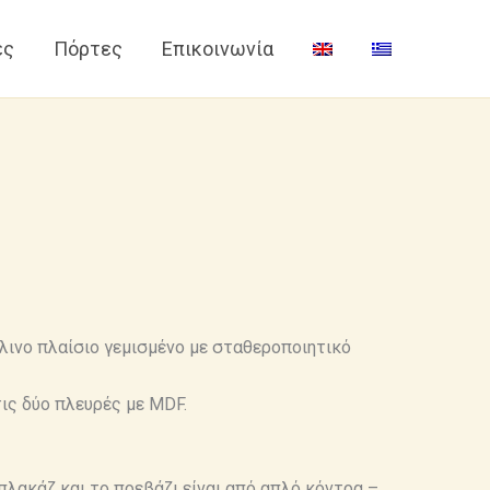
ες
Πόρτες
Επικοινωνία
λινο πλαίσιο γεμισμένο με σταθεροποιητικό
τις δύο πλευρές με MDF.
λακάζ και το πρεβάζι είναι από απλό κόντρα –