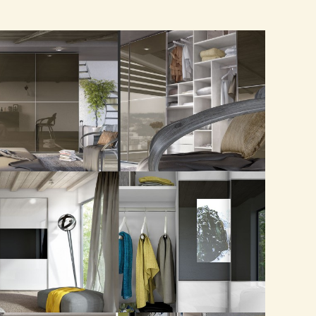
Calm
Film