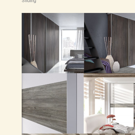
Sliding
Grain
Path